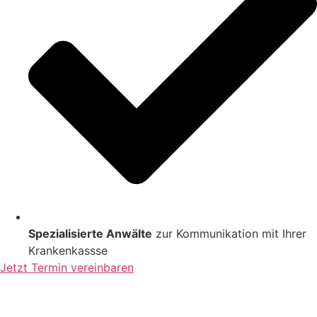
Einbau 
verlief 
reibun
gslos, 
und 
das 
Team 
war 
super 
freundl
ich und 
pünktli
ch. 
Eine 
Spezialisierte Anwälte
zur Kommunikation mit Ihrer
klare 
Krankenkassse
Empfe
Jetzt Termin vereinbaren
hlung!