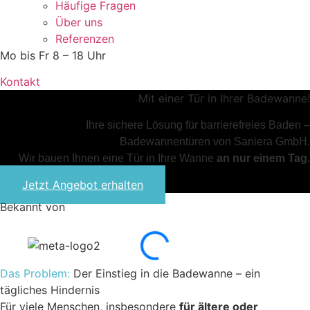
Häufige Fragen
Über uns
Referenzen
Mo bis Fr 8 – 18 Uhr
Kontakt
Sicher einsteigen:
Mit einer Tür in Ihrer Badewanne!
Ihre sichere Lösung für barrierefreies Baden –
Badewannentüren von Saniera GmbH.
Wir bauen Ihnen eine Tür in Ihre Wanne
an nur einem Tag.
Jetzt Angebot erhalten
Bekannt von
Das Problem:
Der Einstieg in die Badewanne – ein
tägliches Hindernis
Für viele Menschen, insbesondere
für ältere oder