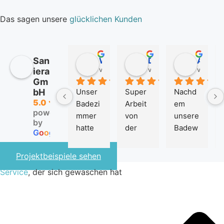
Das sagen unsere
glücklichen Kunden
San
Wolfgang Schulze
Dorit Zimmer
Anna Sander
vor 2 Jahren
vor 2 Jahren
vor 2 Ja
iera
Gm
bH
Unser 
Super 
Nachd
5.0
Badezi
Arbeit 
em 
powered
mmer 
von 
unsere 
by
hatte 
der 
Badew
G
o
o
g
l
e
seine 
Sanier
anne 
besten 
a 
immer 
Projektbeispiele sehen
Tage 
GmbH! 
schwie
Service
, der sich gewaschen hat
hinter 
Mein 
riger 
sich, 
Badezi
zu 
und 
mmer 
nutzen 
die 
sah 
war, 
hohen 
nach 
haben 