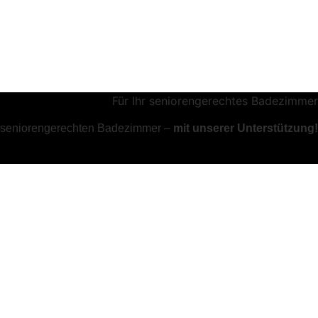
0€ Kassen-Zuschuss:
Für Ihr seniorengerechtes Badezimmer
m seniorengerechten Badezimmer –
mit unserer Unterstützung!